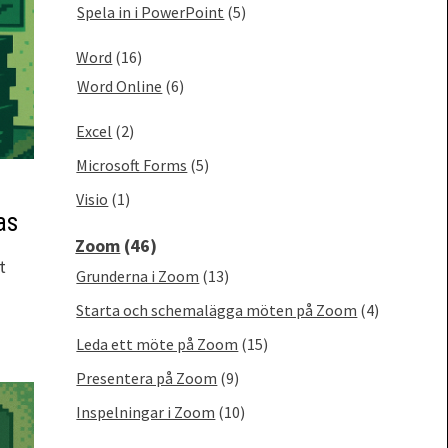
Spela in i PowerPoint
(5)
Word
(16)
Word Online
(6)
Excel
(2)
Microsoft Forms
(5)
Visio
(1)
as
Zoom
(46)
t
Grunderna i Zoom
(13)
Starta och schemalägga möten på Zoom
(4)
Leda ett möte på Zoom
(15)
Presentera på Zoom
(9)
Inspelningar i Zoom
(10)