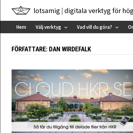
Skip
lotsamig | digitala verktyg för hö
to
content
Hem
Välj verktyg
Vad vill du göra?
O
FÖRFATTARE:
DAN WIRDEFALK