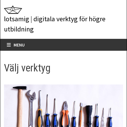
Skip
to
lotsamig | digitala verktyg för högre
content
utbildning
MENU
Välj verktyg