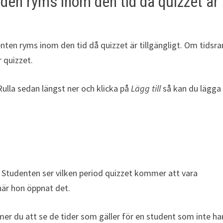
tiden ryms inom den tid då quizzet är
denten ryms inom den tid då quizzet är tillgängligt. Om tids
r quizzet.
Rulla sedan längst ner och klicka på
Lägg till
så kan du lägga t
n. Studenten ser vilken period quizzet kommer att vara
 när hon öppnat det.
er du att se de tider som gäller för en student som inte ha