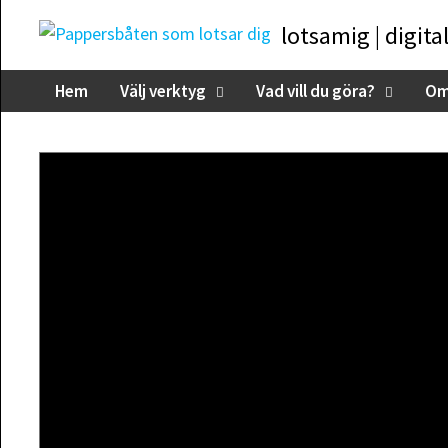
Skip
lotsamig | digita
to
content
Hem
Välj verktyg
Vad vill du göra?
Om