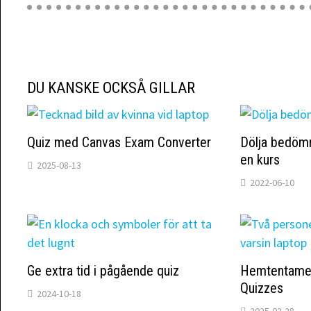
DU KANSKE OCKSÅ GILLAR
Quiz med Canvas Exam Converter
Dölja bedömni
en kurs
2025-08-13
2022-06-10
Ge extra tid i pågående quiz
Hemtentamen
Quizzes
2024-10-18