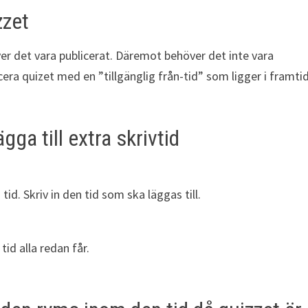
zzet
ver det vara publicerat. Däremot behöver det inte vara
icera quizet med en ”tillgänglig från-tid” som ligger i framti
gga till extra skrivtid
id. Skriv in den tid som ska läggas till.
tid alla redan får.