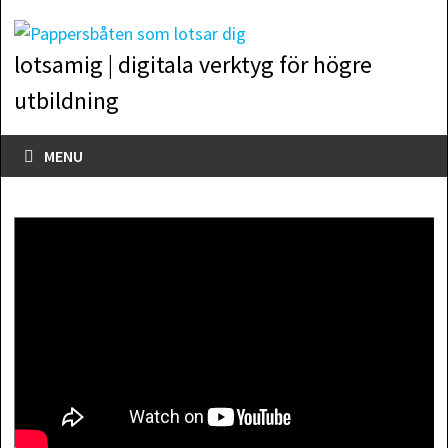
Skip
to
lotsamig | digitala verktyg för högre
content
utbildning
MENU