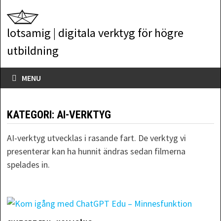
Skip
to
lotsamig | digitala verktyg för högre
content
utbildning
MENU
KATEGORI:
AI-VERKTYG
AI-verktyg utvecklas i rasande fart. De verktyg vi
presenterar kan ha hunnit ändras sedan filmerna
spelades in.