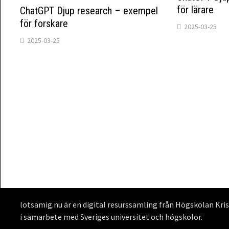
för lärare
ChatGPT Djup research – exempel
för forskare
2025-03-25
2025-03-25
lotsamig.nu är en digital resurssamling från Högskolan Kri
i samarbete med Sveriges universitet och högskolor.