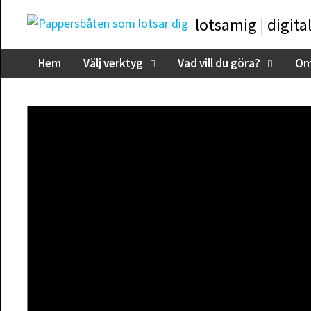
Skip
lotsamig | digita
to
content
Hem
Välj verktyg
Vad vill du göra?
Om