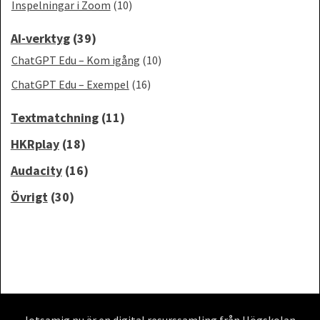
Inspelningar i Zoom
(10)
AI-verktyg
(39)
ChatGPT Edu – Kom igång
(10)
ChatGPT Edu – Exempel
(16)
Textmatchning
(11)
HKRplay
(18)
Audacity
(16)
Övrigt
(30)
lotsamig.nu är en digital resurssamling från Högskolan