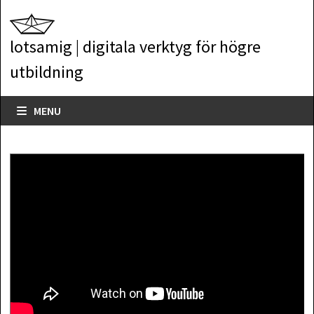
Skip
to
lotsamig | digitala verktyg för högre
content
utbildning
MENU