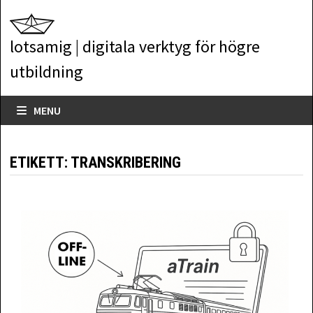
Skip
to
lotsamig | digitala verktyg för högre
content
utbildning
MENU
ETIKETT:
TRANSKRIBERING