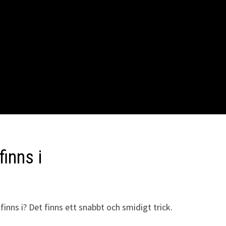
finns i
inns i? Det finns ett snabbt och smidigt trick.