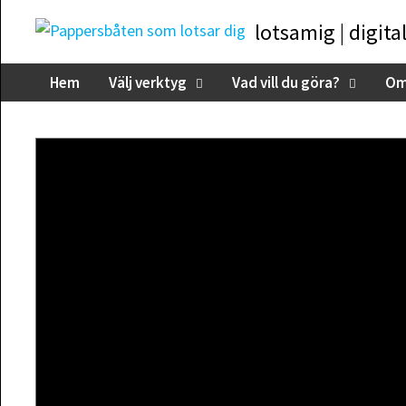
Skip
lotsamig | digita
to
content
Hem
Välj verktyg
Vad vill du göra?
Om