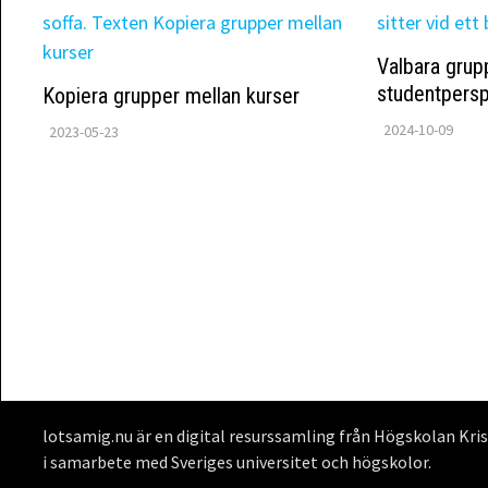
Valbara grup
studentpersp
Kopiera grupper mellan kurser
2024-10-09
2023-05-23
lotsamig.nu är en digital resurssamling från Högskolan Kri
i samarbete med Sveriges universitet och högskolor.