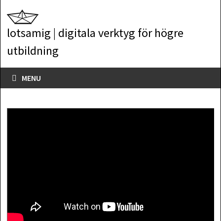
Skip
to
lotsamig | digitala verktyg för högre
content
utbildning
MENU