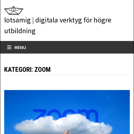
Skip
to
lotsamig | digitala verktyg för högre
content
utbildning
MENU
KATEGORI:
ZOOM