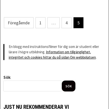
Föregående
1
…
4
5
Sidnumrering
för
En blogg med instruktionsfilmer för dig som är student eller
inlägg
lärare i högre utbildning.
Information om tillgänglighet,
integritet och cookies hittar du på sidan Om webbplatsen
.
Sök
SÖK
JUST NU REKOMMENDERAR VI