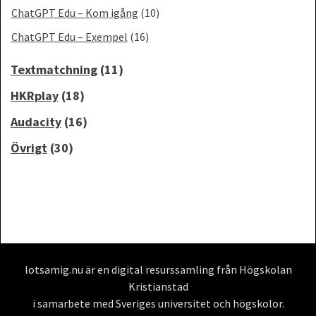
ChatGPT Edu – Kom igång
(10)
ChatGPT Edu – Exempel
(16)
Textmatchning
(11)
HKRplay
(18)
Audacity
(16)
Övrigt
(30)
lotsamig.nu är en digital resurssamling från Högskolan
Kristianstad
i samarbete med Sveriges universitet och högskolor.