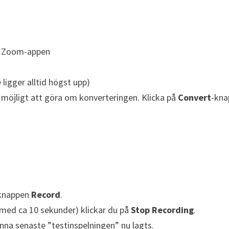
 i Zoom-appen
 ligger alltid högst upp)
t möjligt att göra om konverteringen. Klicka på
Convert
-kna
å knappen
Record
.
r med ca 10 sekunder) klickar du på
Stop Recording
.
nna senaste ”testinspelningen” nu lagts.