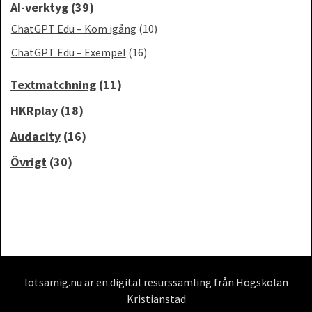
AI-verktyg
(39)
ChatGPT Edu – Kom igång
(10)
ChatGPT Edu – Exempel
(16)
Textmatchning
(11)
HKRplay
(18)
Audacity
(16)
Övrigt
(30)
lotsamig.nu är en digital resurssamling från Högskolan
Kristianstad