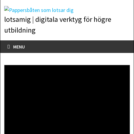
Skip
to
lotsamig | digitala verktyg för högre
content
utbildning
MENU