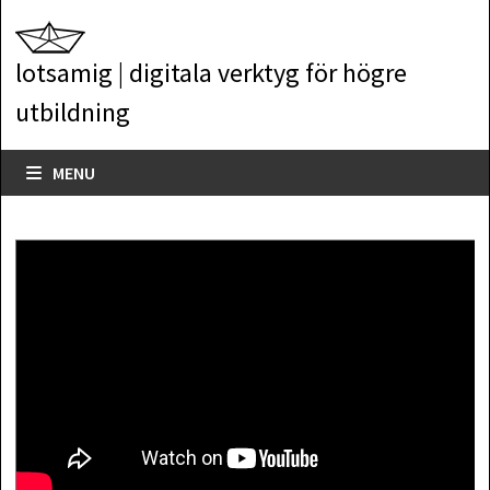
Skip
to
lotsamig | digitala verktyg för högre
content
utbildning
MENU