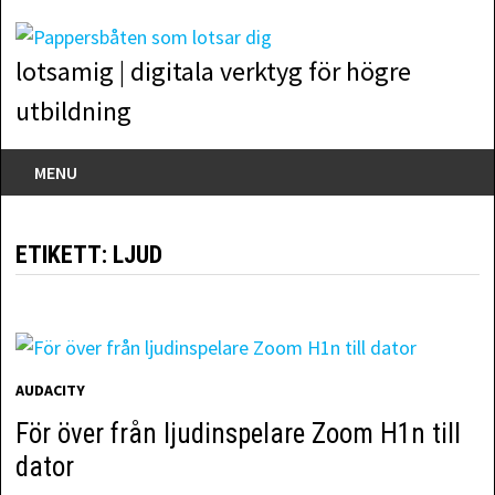
Skip
to
lotsamig | digitala verktyg för högre
content
utbildning
MENU
ETIKETT:
LJUD
AUDACITY
För över från ljudinspelare Zoom H1n till
dator