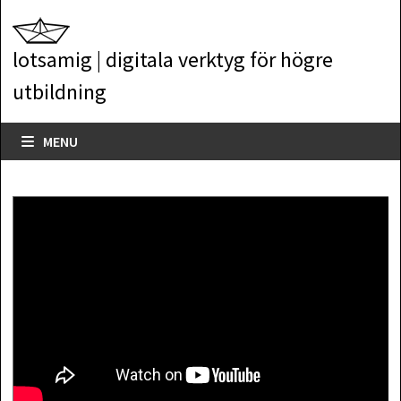
Skip
to
lotsamig | digitala verktyg för högre
content
utbildning
MENU